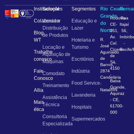
Institucional
Soluções
Segmentos
Rio
Ceará
Pern
Grande
Rodovia
Rua
Colaborador
Venda e
Educação e
do
CE-
Itajaí
Distribuição
Lazer
Norte
251,
56,
Blog
de Produtos
Av.
Imbirib
R.
WT
Hotelaria e
Cel.
-
José
Locação e
Turismo
Cícero
Recife
Trabalhe
Aguinaldo
Aquisição de
de
de
conosco
Escritórios
Máquinas
Sá,
Barros,
4150
Fale
Indústria
2874
Comodato
-
Candelária
Conosco
Baixa
Food Service
-
Treinamento
Grande,
Natal/RN
Allia
Aquiraz
Lavanderia
Assistência
- CE,
Mais
Técnica
61700-
Hospitais
ética
000
Consultoria
Supermercados
Especializada