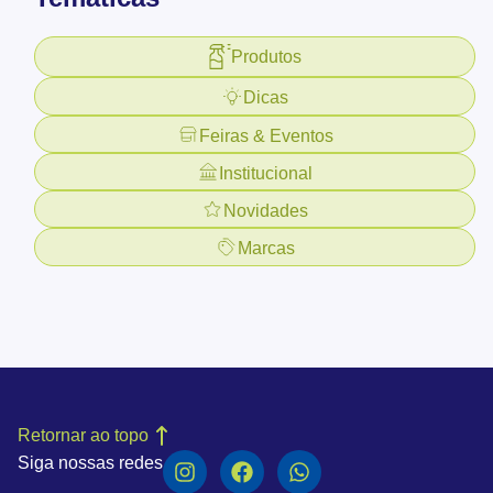
Produtos
Dicas
Feiras & Eventos
Institucional
Novidades
Marcas
Retornar ao topo
Siga nossas redes