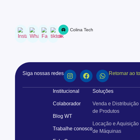
Colina Tech
Siga nossas redes
Retornar ao t
Institucional
Soluções
Colaborador
Venda e Distribuição
de Produtos
Blog WT
Locação e Aquisição
Trabalhe conosco
de Máquinas