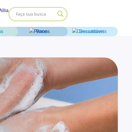
Allia
as
Panos
Descartáveis